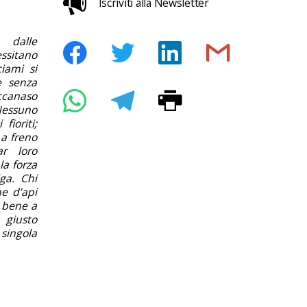
Iscriviti alla Newsletter
 dalle
ssitano
ciami si
e senza
iccanaso
 Nessuno
fioriti;
a freno
ar loro
la forza
ga. Chi
e d’api
à bene a
 giusto
 singola