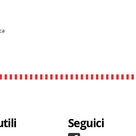
rca
tili
Seguici